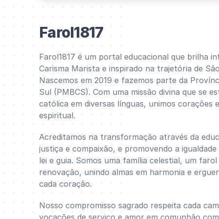
Farol1817
Farol1817 é um portal educacional que brilha i
Carisma Marista e inspirado na trajetória de S
Nascemos em 2019 e fazemos parte da Provínci
Sul (PMBCS). Com uma missão divina que se e
católica em diversas línguas, unimos corações 
espiritual.
Acreditamos na transformação através da educ
justiça e compaixão, e promovendo a igualdad
lei e guia. Somos uma família celestial, um faro
renovação, unindo almas em harmonia e ergue
cada coração.
Nosso compromisso sagrado respeita cada cami
vocações de serviço e amor em comunhão com 